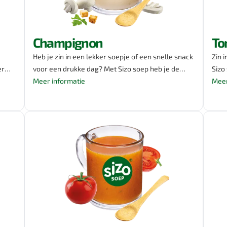
Champignon
To
Heb je zin in een lekker soepje of een snelle snack
Zin 
erwt
voor een drukke dag? Met Sizo soep heb je de
Sizo
perfecte opkikker! Probeer onze romige
Meer informatie
toma
Meer
champignon, boordevol champignons en
toma
 je
knapperige croutons. Met Sizo soep geniet je van
crou
ok
deze heerlijke smaak en bovendien ook geschikt
deze
an
voor vegetariërs. Eet smakelijk!
ande
e
vari