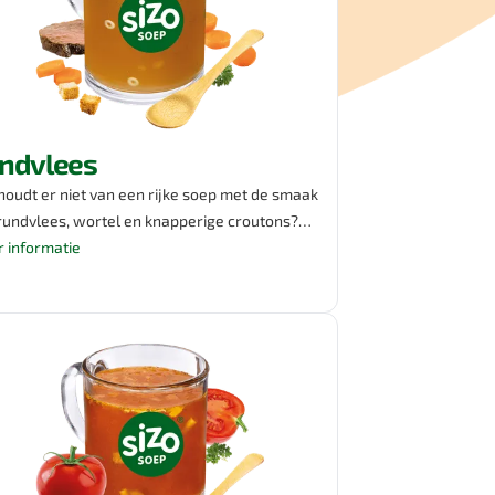
ndvlees
houdt er niet van een rijke soep met de smaak
rundvlees, wortel en knapperige croutons?
 van je pauze een moment van ontspanning
 informatie
nergie. Met Sizo soep geniet je niet alleen van
olle smaak, maar ook van 25% minder zout
andere soepen op de markt. Eet smakelijk!