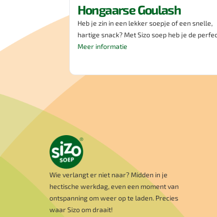
Hongaarse Goulash
Heb je zin in een lekker soepje of een snelle,
hartige snack? Met Sizo soep heb je de perfe
opkikker! Probeer onze Hongaarse soep met 
Meer informatie
licht pittige touch en boordevol groenten. Met
Soep geniet je niet alleen van deze heerlijke
smaak, maar ook van 25% minder zout en 3
minder suiker dan andere soepen op de markt
smakelijk!
Wie verlangt er niet naar? Midden in je
hectische werkdag, even een moment van
ontspanning om weer op te laden. Precies
waar Sizo om draait!