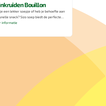
inkruiden Bouillon
 je een lekker soepje of heb je behoefte aan
snelle snack? Sizo soep biedt de perfecte
ze tuinkruidenbouillon, een
 informatie
kvolle mix van prei en wortel, verrijkt met de
en van peterselie en basilicum. Met Sizo
 geniet je niet alleen van deze heerlijke
k, maar is het ook geschikt voor vegetariërs.
smakelijk!