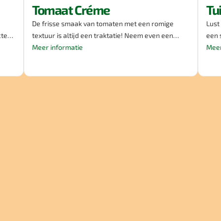
Tomaat Créme
Tu
De frisse smaak van tomaten met een romige
Lust
cte
textuur is altijd een traktatie! Neem even een
een 
een
pauze en laad jezelf op. Met Sizo soep geniet je
Meer informatie
oplossing! Probeer on
Meer
 Sizo
niet alleen van deze smaak, maar is het ook nog
smaa
eens geschikt voor vegetariërs. Eet smakelijk!
smak
0%
Soep
. Eet
smaa
Eet 