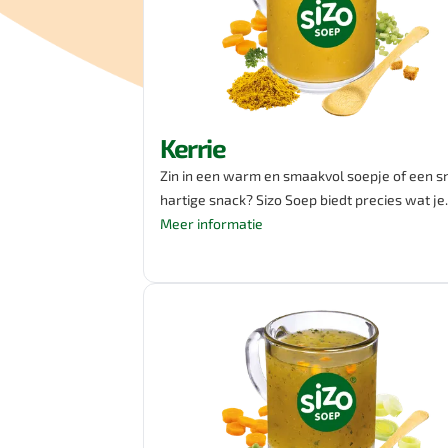
Kerrie
Zin in een warm en smaakvol soepje of een sn
hartige snack? Sizo Soep biedt precies wat je
nodig hebt! Probeer onze kruidige kerriesoep
Meer informatie
verrijkt met heerlijke groenten. Met Sizo Soe
geniet je niet alleen van deze heerlijke smaak
maar ook van 25% minder zout dan andere
soepen op de markt. Bovendien is deze varian
ook geschikt voor vegetariërs. Eet smakelijk!